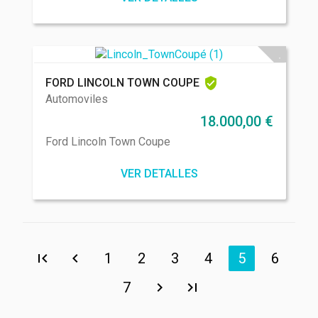
FORD LINCOLN TOWN COUPE
Automoviles
18.000,00
€
Ford Lincoln Town Coupe
VER DETALLES
1
2
3
4
5
6
7