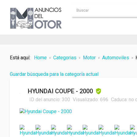
Está aquí:
Home
Categorias
Motor
Automoviles
Guardar búsqueda para la categoría actual
HYUNDAI COUPE - 2000
ID del anuncio:
300
Visualizado:
696
Caduca:
no 