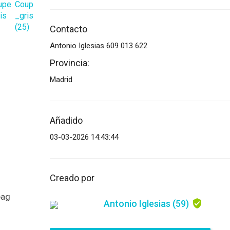
Contacto
Mensaje
Antonio Iglesias 609 013 622
Provincia:
Madrid
Archivo adjunto
(2MB - doc,pdf,zip)
Añadido
03-03-2026 14:43:44
Creado por
bag
Acepto las
Términos y condiciones
*
Antonio Iglesias
(59)
Acepto las
Política de privacidad
*
Acuerdo de protección de datos *