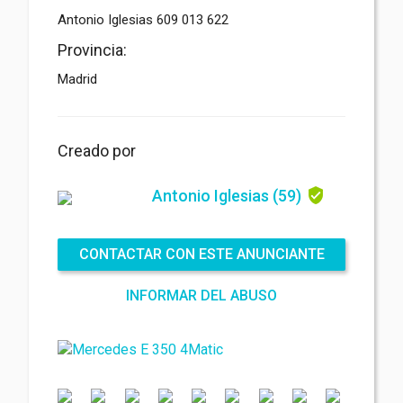
Antonio Iglesias 609 013 622
Archivo adjunto
(2MB - doc,pdf,zip)
Provincia:
Madrid
Creado por
Antonio Iglesias
(59)
Acepto las
Términos y condiciones
*
Acepto las
Política de privacidad
*
Acuerdo de protección de datos *
CONTACTAR CON ESTE ANUNCIANTE
ENVIAR
INFORMAR DEL ABUSO