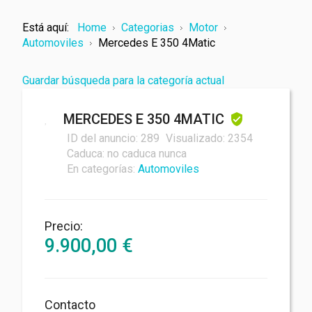
Está aquí:
Home
Categorias
Motor
Automoviles
Mercedes E 350 4Matic
Guardar búsqueda para la categoría actual
MERCEDES E 350 4MATIC
Tu nombre
ID del anuncio:
289
Visualizado:
2354
Caduca:
no caduca nunca
En categorías:
Automoviles
Su correo electrónico
Precio:
9.900,00
€
Mensaje
Contacto