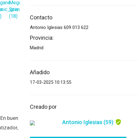
Contacto
Mensaje
Antonio Iglesias 609 013 622
Provincia:
Madrid
Archivo adjunto
(2MB - doc,pdf,zip)
Añadido
17-03-2025 10:13:55
Creado por
 En buen
Acepto las
Términos y condiciones
*
Antonio Iglesias
(59)
tizador,
Acepto las
Política de privacidad
*
Acuerdo de protección de datos *