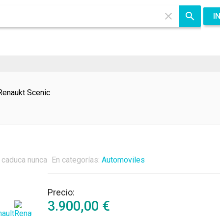
I
Renaukt Scenic
 caduca nunca
En categorías:
Automoviles
Tu nombre
Precio:
3.900,00
€
Su correo electrónico